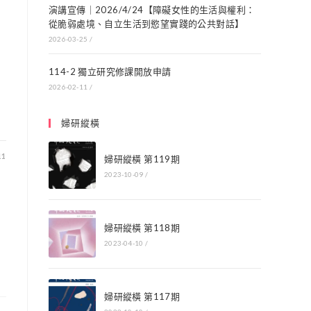
演講宣傳｜2026/4/24【障礙女性的生活與權利：
從脆弱處境、自立生活到慾望實踐的公共對話】
2026-03-25
/
114-2 獨立研究修課開放申請
2026-02-11
/
婦研縱橫
11
婦研縱橫 第119期
2023-10-09
/
婦研縱橫 第118期
2023-04-10
/
婦研縱橫 第117期