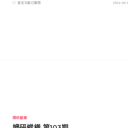
留言功能已關閉
2016-04-
婦研縱橫
婦研縱橫 第103期