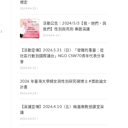
規定
2024-04-25
/
活動公告｜2024/5/3【我，她們，與
我們】性別與死刑 專題演講
11
2024-04-11
/
【活動宣傳】2026.5.31（日）「發聲的重量：從
社區行動到國際講台」NGO CSW70青年代表分享
會
2026-05-15
/
2026 年臺灣大學婦女與性別研究碩博士 #獎助論文
計畫
2026-04-24
/
【演講宣傳】2026.4.10（五）梅嘉樂教授課堂演
講
2026-04-07
/