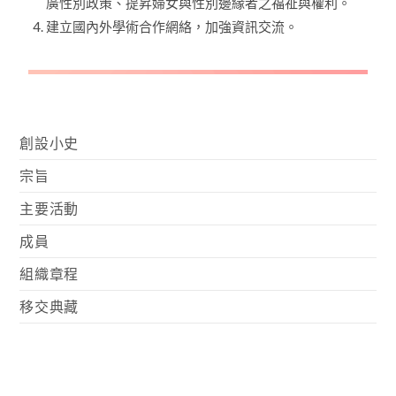
廣性別政策、提昇婦女與性別邊緣者之福祉與權利。
建立國內外學術合作網絡，加強資訊交流。
創設小史
宗旨
主要活動
成員
組織章程
移交典藏