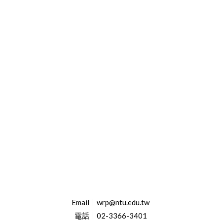
Email｜wrp@ntu.edu.tw
電話｜02-3366-3401