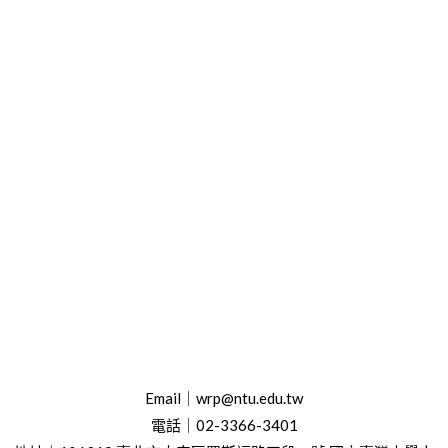
Email｜wrp@ntu.edu.tw
電話｜02-3366-3401