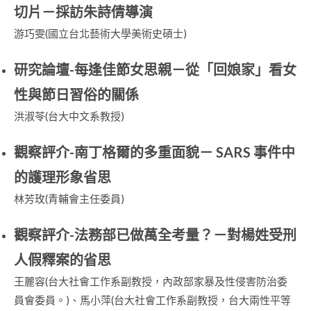
切片－採訪朱詩倩導演
游巧雯(國立台北藝術大學美術史碩士)
研究論壇-每逢佳節女思親－從「回娘家」看女
性與節日習俗的關係
洪淑苓(台大中文系教授)
觀察評介-南丁格爾的多重面貌－ SARS 事件中
的護理形象省思
林芳玫(青輔會主任委員)
觀察評介-法務部已做萬全考量？－對楊姓受刑
人假釋案的省思
王麗容(台大社會工作系副教授，內政部家暴及性侵害防治委
員會委員。)、馬小萍(台大社會工作系副教授，台大兩性平等