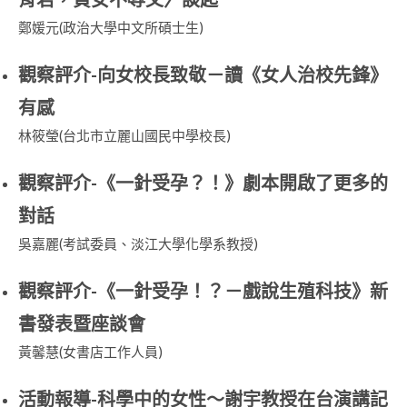
鄭媛元(政治大學中文所碩士生)
觀察評介-向女校長致敬－讀《女人治校先鋒》
有感
林筱瑩(台北市立麗山國民中學校長)
觀察評介-《一針受孕？！》劇本開啟了更多的
對話
吳嘉麗(考試委員、淡江大學化學系教授)
觀察評介-《一針受孕！？－戲說生殖科技》新
書發表暨座談會
黃馨慧(女書店工作人員)
活動報導-科學中的女性～謝宇教授在台演講記