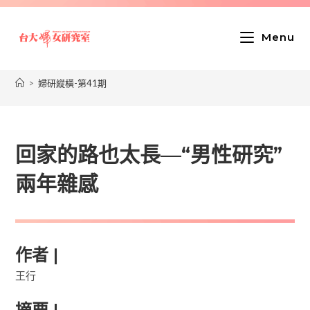
Menu
>
婦研縱橫-第41期
回家的路也太長—“男性研究”
兩年雜感
作者 |
王行