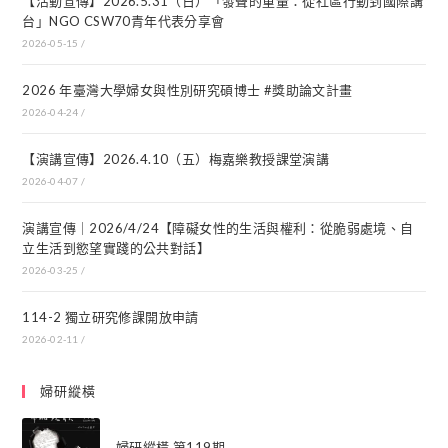
【活動宣傳】2026.5.31（日）「發聲的重量：從社區行動到國際講
台」NGO CSW70青年代表分享會
2026-05-15
/
2026 年臺灣大學婦女與性別研究碩博士 #獎助論文計畫
2026-04-24
/
【演講宣傳】2026.4.10（五）梅嘉樂教授課堂演講
2026-04-07
/
演講宣傳｜2026/4/24【障礙女性的生活與權利：從脆弱處境、自
立生活到慾望實踐的公共對話】
2026-03-25
/
114-2 獨立研究修課開放申請
2026-02-11
/
婦研縱橫
婦研縱橫 第119期